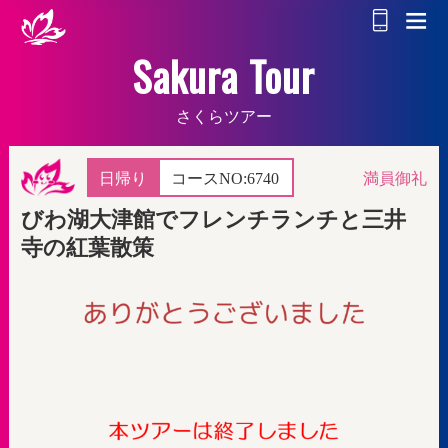
Sakura Tour
さくらツアー
日帰り
コースNO:
6740
満員御礼
びわ湖大津館でフレンチランチと三井
寺の紅葉散策