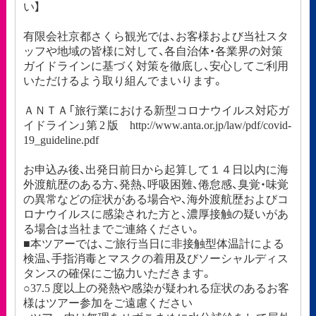
い】
有限会社京都さくら観光では、お客様および当社スタ
ッフや地域の皆様に対して、各自治体・各業界の対策
ガイドラインに基づく対策を徹底し、安心してご利用
いただけるよう取り組んでまいります。
ＡＮＴＡ「旅行業における新型コロナウイルス対応ガ
イドライン」第 2 版 http://www.anta.or.jp/law/pdf/covid-
19_guideline.pdf
お申込み後、出発日前日から起算して１４日以内に海
外渡航歴のある方、発熱、呼吸困難、倦怠感、臭覚・味覚
の異常などの症状がある場合や、海外渡航歴およびコ
ロナウイルスに感染された方と、濃厚接触の疑いがあ
る場合は当社までご連絡ください。
■本ツアーでは、ご旅行当日に非接触型体温計による
検温、手指消毒とマスクの着用及びソーシャルディス
タンスの確保にご協力いただきます。
○37.5 度以上の発熱や感染が疑われる症状のあるお客
様はツアー参加をご遠慮ください